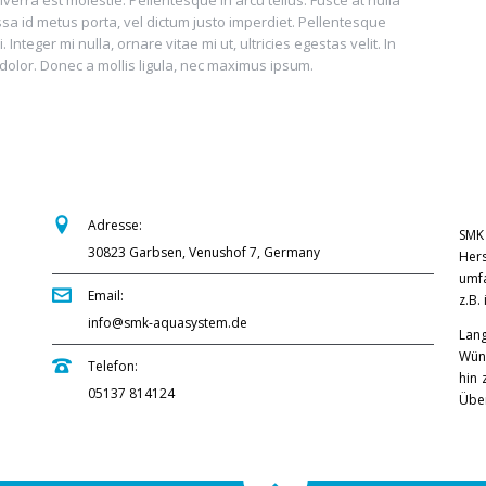
rra est molestie. Pellentesque in arcu tellus. Fusce at nulla
sa id metus porta, vel dictum justo imperdiet. Pellentesque
teger mi nulla, ornare vitae mi ut, ultricies egestas velit. In
dolor. Donec a mollis ligula, nec maximus ipsum.
Adresse:
SMK 
30823 Garbsen, Venushof 7, Germany
Hers
umf
Email:
z.B.
info@smk-aquasystem.de
Lang
Wüns
Telefon:
hin 
05137 814124
Über