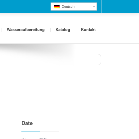
Deutsch
Wasseraufbereitung
Katalog
Kontakt
Sie sind hier
Home
WordPress Kind Website
Date