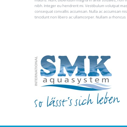
mauris. Nunc bibendum magna in ante sodales, non vive
nibh. Integer eu hendrerit mi. Vestibulum volutpat mas
consequat convallis accumsan. Nulla ac accumsan nisi. In
tincidunt non libero ac ullamcorper. Nullam a rhoncus 