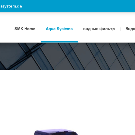
asystem.de
SMK Home
Aqua Systems
водные фильтр
Водо